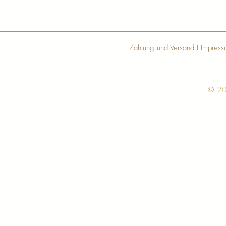
Zahlung und Versand
I
Impress
© 20