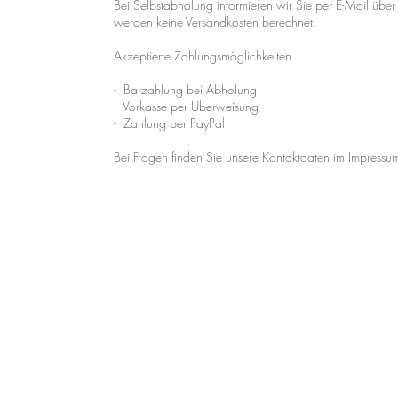
Bei Selbstabholung informieren wir Sie per E-Mail über
werden keine Versandkosten berechnet.
Akzeptierte Zahlungsmöglichkeiten
- Barzahlung bei Abholung
- Vorkasse per Überweisung
- Zahlung per PayPal
Bei Fragen finden Sie unsere Kontaktdaten im Impressu
Kontakt
Ismaninger Str. 5a/ D
- 85452 Moosinning
Email:
service@zuendwasser.de
Phone: +49 8123 9993320
Instagram